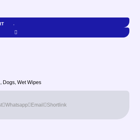
RT
h
,
Dogs
,
Wet Wipes
t
Whatsapp
Email
Shortlink