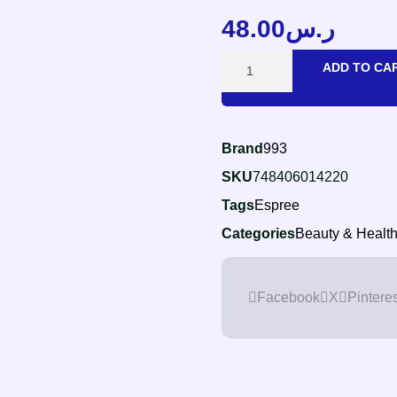
48.00
ر.س
ADD TO CA
Brand
993
SKU
748406014220
Tags
Espree
Categories
Beauty & Healt
Facebook
X
Pinteres