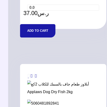
0.0
37.00
ر.س
ADD TO CART