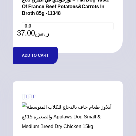
Of France Beef Potatoes&Carrots In
Broth 85g -11348
0.0
37.00
ر.س
ADD TO CART