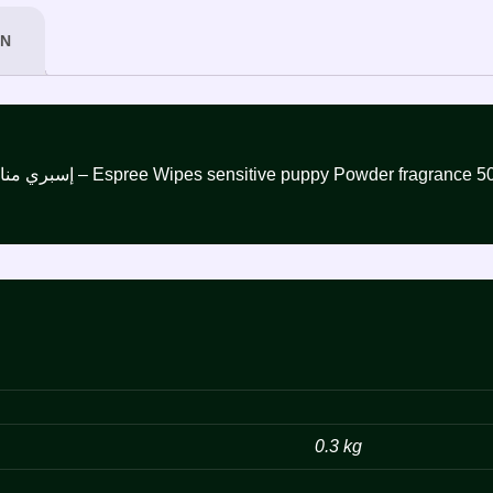
ON
إسبري مناديل للجراء بشرة حساسة برائحة بودرة الأطفال 50 منديل – Espree Wipes sensitive puppy Powder frag
0.3 kg