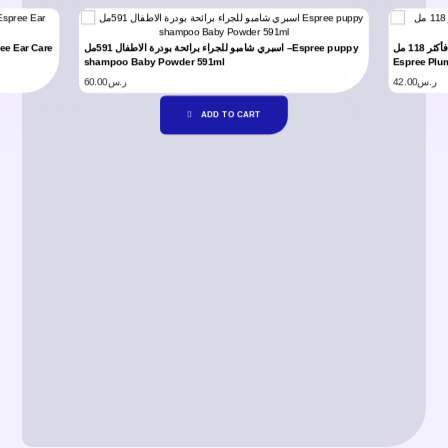
اسبري عطر زهور الخوخ للكلاب من عمر 3 شهور فأكثر 118 مل –
اسبري شامبو للجراء برائحة بودرة الاطفال 591مل –Espree puppy
shampoo Baby Powder 591ml
Espree Plu
60.00
ر.س
42.00
ر.س
ADD TO CART