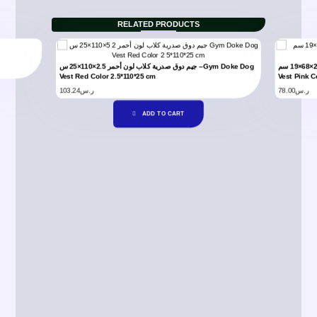
RELATED PRODUCTS
جيم دوق صدرية كلاب لون زهري 2×68×19 سم –Jim Duke Dog
جيم دوق صدرية كلاب لون أحمر 2.5×110×25 س –Gym Doke Dog
Vest Red Color 2.5*110*25 cm
Vest Pink C
103.24
ر.س
78.00
ر.س
ADD TO CART