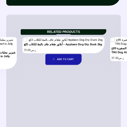
RELATED PRODUCTS
أبلاوز طعام جاف بالبط للكلاب 2كغ – Applaws Dog Dry Duck 2kg
تيكي دوج الوها بتيتس بالدجاج وبط في المرق للكلاب الصغيرة 85غ –
72.00
ر.س
TIKI Dog Al
in Jelly
37.00
ر.س
ADD TO CART