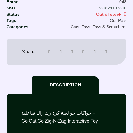
Brand
1048
SKU
780824102806
Status
Out of stock
Tags
Our Pets
Categories
Cats
,
Toys
,
Toys & Scratchers
DESCRIPTION
جو!كات!جو لعبة كرة زك زاك تفاعلية –
Go!Cat!Go Zig-N-Zag Interactive Toy