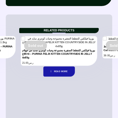
RELATED PRODUCTS
Sold out
Sold
شيزير أظرف متعددة تونا متنوع بالجيلي 6×100غ للقطط – Schesir
g
Cat Multi P
بورينا فيلكس للقطط الصغيرة مجموعة وجبات كونتري سايد في الهلام
4×85غ – PURINA FELIX KITTEN COUNTRYSIDE IN JELLY
39.00
ر.س
4x85g
21.00
ر.س
READ MORE