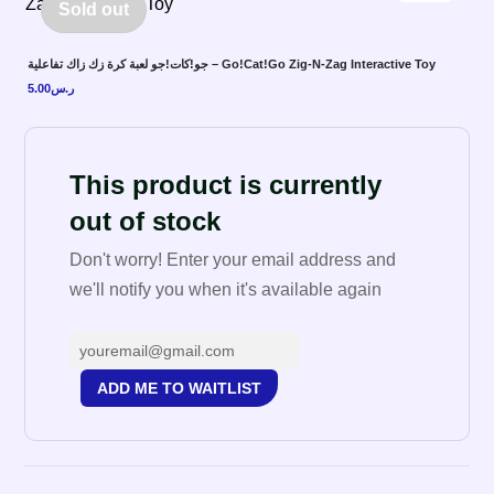
Sold out
جو!كات!جو لعبة كرة زك زاك تفاعلية – Go!Cat!Go Zig-N-Zag Interactive Toy
5.00
ر.س
This product is currently
out of stock
Don't worry! Enter your email address and
we'll notify you when it's available again
ADD ME TO WAITLIST