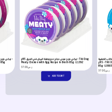
كلاب الصغيرة
تيكي دوج ميتي دجاج مع وصفة البيض في المرق 85غ – Tiki Dog
h 85g
Meaty Chicken With Egg Recipe In Broth 85g -11392
85غ – TIKI Dog Aloha Petites Chicken & Salmon in Broth
85g -1090
37.00
ر.س
37.00
ر.س
ADD TO CART