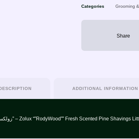
Categories
Grooming &
DESCRIPTION
ADDITIONAL INFORMATION
زولكس “”رودي وود”” نشارة خشب طبيعي معطر 60 لتر – تفاح” – Zolux “”RodyWood”” Fresh Scented Pine Sh