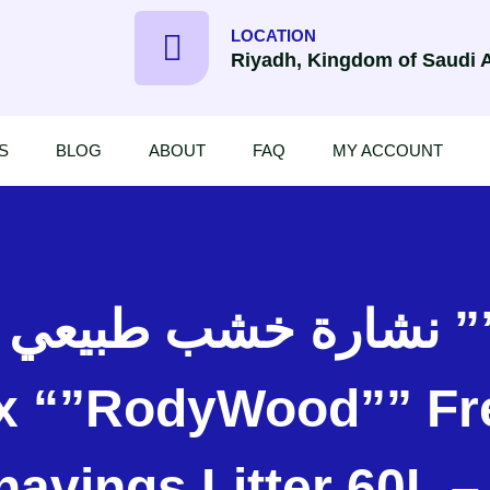
LOCATION
Riyadh, Kingdom of Saudi 
S
BLOG
ABOUT
FAQ
MY ACCOUNT
havings Litter 60L –