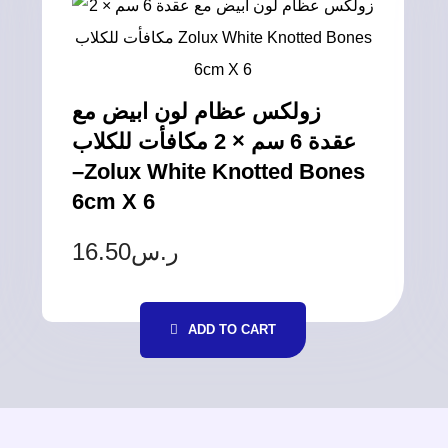
زولكس عظام لون ابيض مع
عقدة 6 سم × 2 مكافأت للكلاب
–Zolux White Knotted Bones
6cm X 6
16.50
ر.س
ADD TO CART