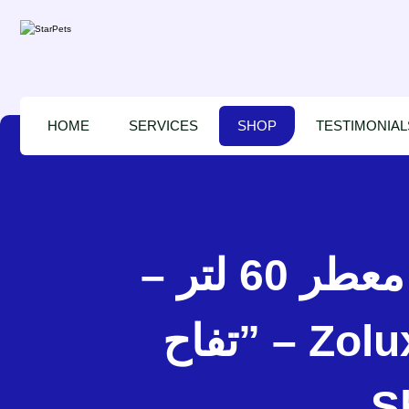
HOME
SERVICES
SHOP
TESTIMONIAL
زولكس “”رودي وود”” نشارة خشب طبيعي معطر 60 لتر –
تفاح” – Zolux “”RodyWood”” Fresh Scented Pine
S