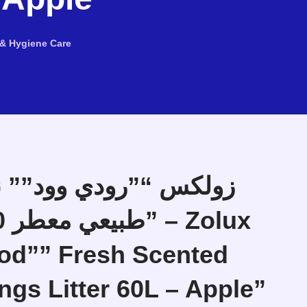
& Hygiene Care
زولكس “”رودي وود”” 
d”” Fresh Scented
ngs Litter 60L – Apple”