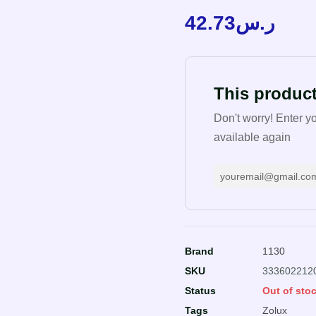
42.73
ر.س
This product
Don't worry! Enter y
available again
Brand
1130
SKU
333602212
Status
Out of sto
Tags
Zolux