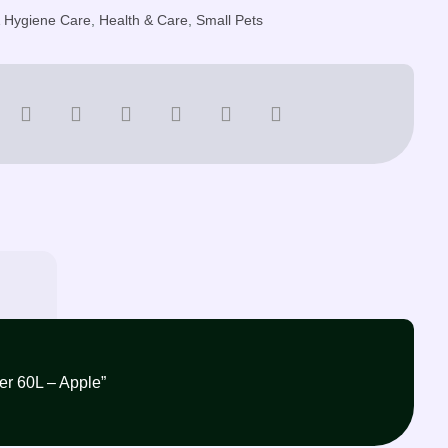
 Hygiene Care
,
Health & Care
,
Small Pets
avings Litter 60L – Apple”