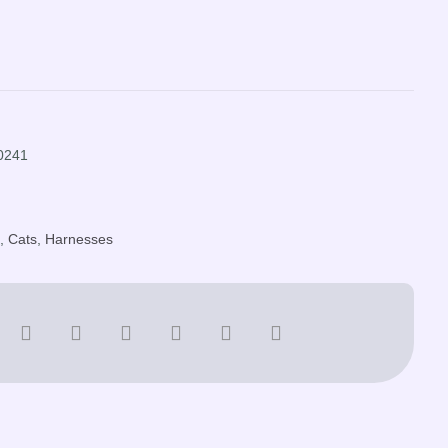
0241
s
,
Cats
,
Harnesses