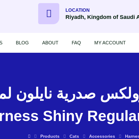
LOCATION
Riyadh, Kingdom of Saudi 
S
BLOG
ABOUT
FAQ
MY ACCOUNT
زولكس صدرية نايلو – Zolux Nyl
rness Shiny Regula
Products
Cats
Accessories
Harne