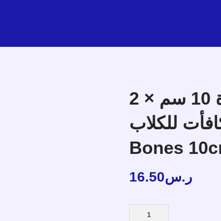
زولكس عظام مع عقدة 10 سم × 2
عظام مكافأت للكلاب 
Bones 10c
16.50
ر.س