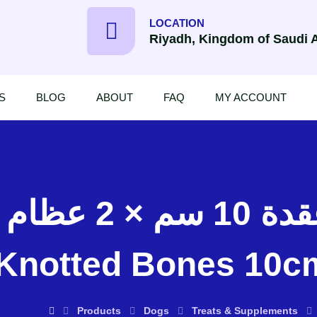
LOCATION
Riyadh, Kingdom of Saudi 
S
BLOG
ABOUT
FAQ
MY ACCOUNT
زولكس عظام مع  –
 Knotted Bones 10c
Products
Dogs
Treats & Supplements