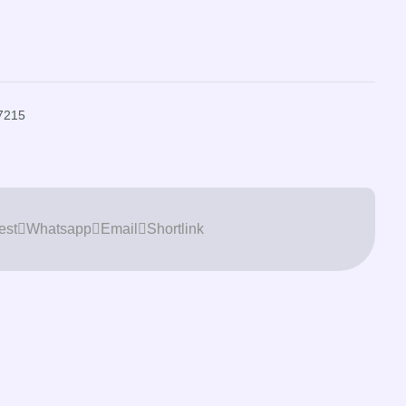
7215
est
Whatsapp
Email
Shortlink