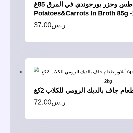
تيكي دوج فرنسا لحم بقري مع بطاطس وجزر بورجوندي في المرق 85غ – Tiki Dog Taste Of France Beef
Potatoes&Carrots In Broth 85g 
37.00
ر.س
72.00
ر.س