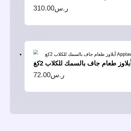
310.00
ر.س
72.00
ر.س