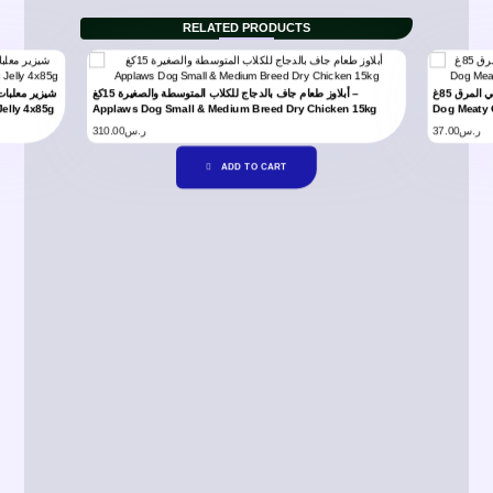
RELATED PRODUCTS
تيكي دوج ميتي دجاج مع وصفة اللحم البقري في المرق 85غ – Tiki
أبلاوز طعام جاف بالدجاج للكلاب المتوسطة والصغيرة 15كغ –
Jelly 4x85g
Applaws Dog Small & Medium Breed Dry Chicken 15kg
Dog Meaty 
310.00
ر.س
37.00
ر.س
ADD TO CART