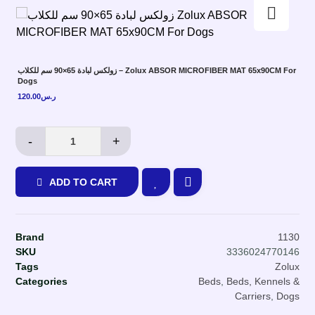
Enlarge the image
زولكس لبادة 65×90 سم للكلاب – Zolux ABSOR MICROFIBER MAT 65x90CM For
Dogs
120.00
ر.س
-
+
ADD TO CART
Brand
1130
SKU
3336024770146
Tags
Zolux
Categories
Beds
,
Beds, Kennels &
Carriers
,
Dogs