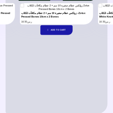
ولكس عظام لون ابيض مع عقدة 6 سم × 2 مكافأت للكلاب
زولكس عظام صغيرة 10 سم × 2 عظام مكافأت للكلاب –Zolux
Pressed Bones 10cm x 2 Bones
White Knot
16.50
ر.س
16.50
ر.س
ADD TO CART