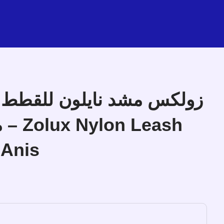
h
Anis