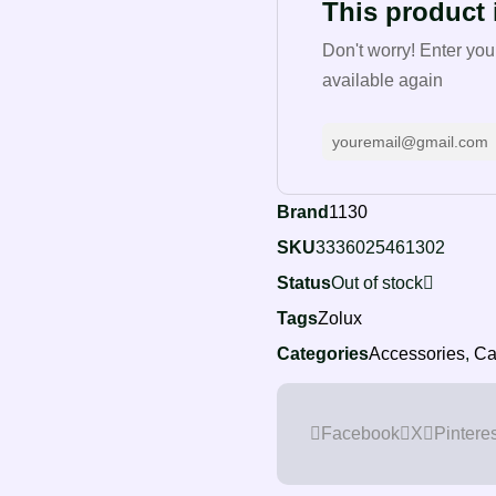
This product i
Don't worry! Enter you
available again
Brand
1130
SKU
3336025461302
Status
Out of stock
Tags
Zolux
Categories
Accessories
,
Ca
Facebook
X
Pinteres