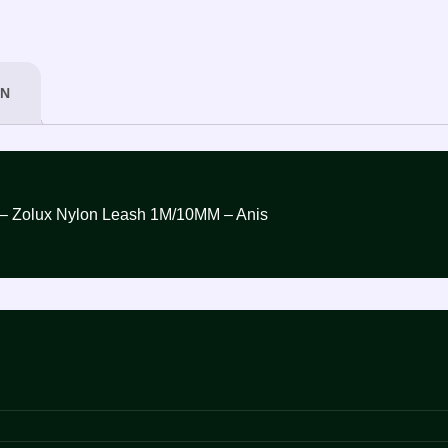
ON
زولكس مشد نايلون للقطط – 1 متر – 10 مم – فوسفو – Zolux Nylon Leash 1M/10MM – Anis