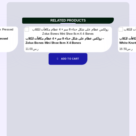
RELATED PRODUCTS
ولكس عظام لون ابيض مع عقدة 6 سم × 2 مكافأت للكلاب
زولكس عظام على شكل حذاء 8 سم × 4 عظام مكافآت للكلاب –
Zolux Bones Mini Shoe 8cm X 4 Bones
White Knot
11.00
ر.س
16.50
ر.س
ADD TO CART