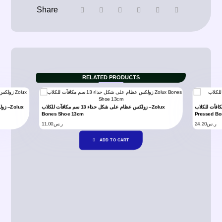
RELATED PRODUCTS
يرة 8 سم × 6 عظام مكافأت للكلاب
زولكس عظام على شكل حذاء 13 سم مكافآت للكلاب –Zolux
Bones Shoe 13cm
Pressed Bo
11.00
ر.س
24.20
ر.س
ADD TO CART