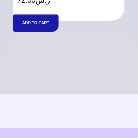
72.00
ر.س
ADD TO CART