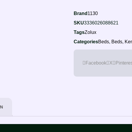
Brand
1130
SKU
3336026088621
Tags
Zolux
Categories
Beds
,
Beds, Ken
Facebook
X
Pinteres
ON