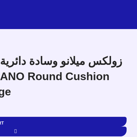
ILANO Round Cushion
ge
RT