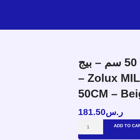
زولكس ميلانو وسادة دائرية 50 سم – بيج
– Zolux M
50CM – Bei
181.50
ر.س
ADD TO CA