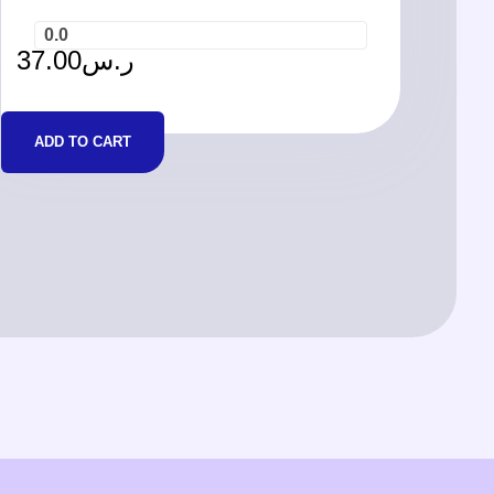
0.0
37.00
ر.س
ADD TO CART