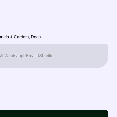
nels & Carriers
,
Dogs
t
Whatsapp
Email
Shortlink