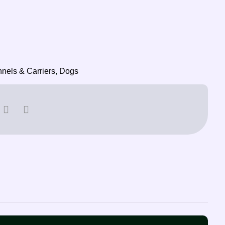
nels & Carriers
,
Dogs