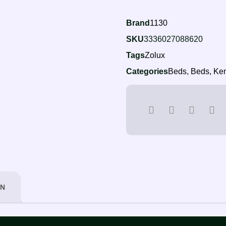
Brand
1130
SKU
3336027088620
Tags
Zolux
Categories
Beds
,
Beds, Ken
ON