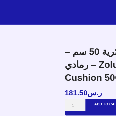
زولكس ميلانو وسادة دائرية 50 سم –
رمادي – Zolux MILANO Round
Cushion 50
181.50
ر.س
ADD TO CA