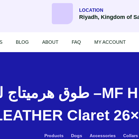
LOCATION
Riyadh, Kingdom of Sa
S
BLOG
ABOUT
FAQ
MY ACCOUNT
طوق –MF HERMITAGE Collar
LEATHER Claret 26
Products
Dogs
Accessories
Collars