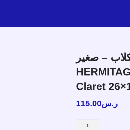
لكلاب – صغير
HERMITAG
Claret 26×
115.00
ر.س