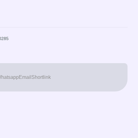
0285
hatsapp
Email
Shortlink