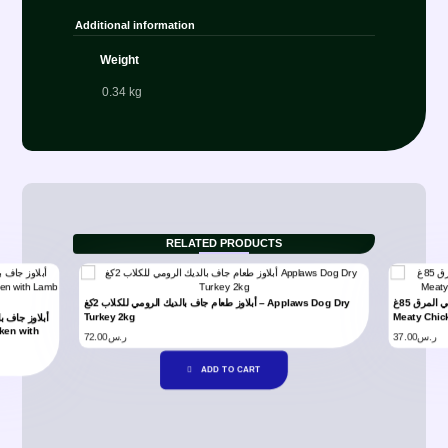
Additional information
Weight
0.34 kg
RELATED PRODUCTS
تيكي دوج ميتي دجاج مع وصفة البيض في المرق 85غ – Tiki Dog
أبلاوز طعام جاف بالديك الرومي للكلاب 2كغ – Applaws Dog Dry
Turkey 2kg
Meaty Chic
ken with
72.00
ر.س
37.00
ر.س
ADD TO CART