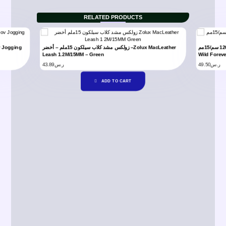
RELATED PRODUCTS
زولكس إنفي وايلد فورإيفير مشد جلد 120 سم/15مم –Zolux Envy
زولكس مشد كلاب سيلكون 15ملم – أخضر –Zolux MacLeather
Leash 1.2M/15MM – Green
Wild Forev
43.89
ر.س
49.50
ر.س
ADD TO CART