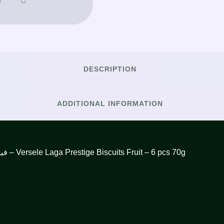
DESCRIPTION
ADDITIONAL INFORMATION
فيرسل لاقا بريستيج بسكويت ×6 بالفواكه لطيور الزينة 70غ – Versele Laga Prestige Biscuits Fruit – 6 pcs 70g