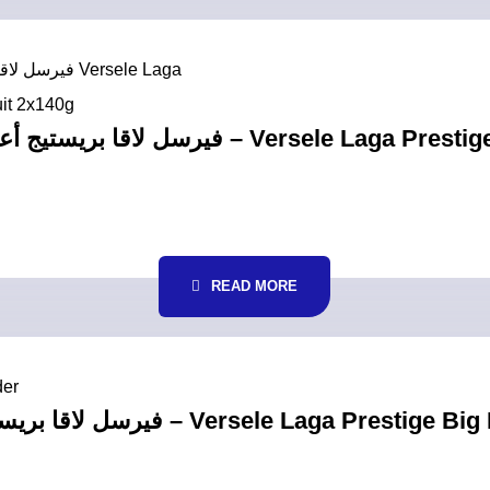
READ MORE
فيرسل لاقا بريستيج غذاء كامل للبراكيت الكبيرة 20كغ – V