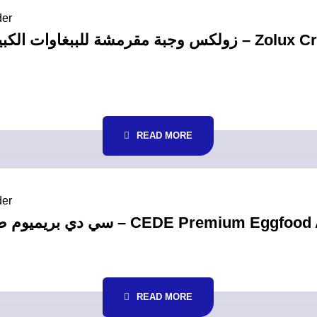
READ MORE
سي دي بريميوم طعام من البيض اولراوند للطيور 240غ – C
READ MORE