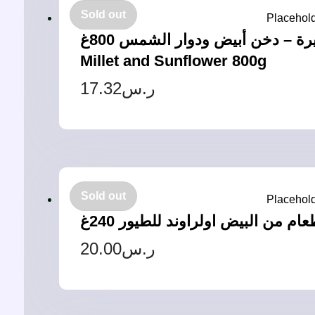
Sold out
زولكس وجبة مقرمشة للببغاوات الكبيرة – دخن أبيض ودوار الشمس 800غ – Zolux Crunchy Meal For Parakeet White
Millet and Sunflower 800g
17.32
ر.س
Sold out
20.00
ر.س