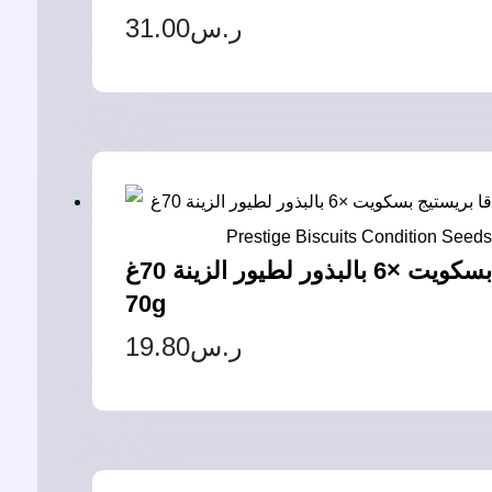
31.00
ر.س
فيرسل لاقا بريستيج بسكويت ×6 بالبذور لطيور الزينة 70غ – Versele Laga Prestige Biscuits Condition Seeds – 6 pcs
70g
19.80
ر.س