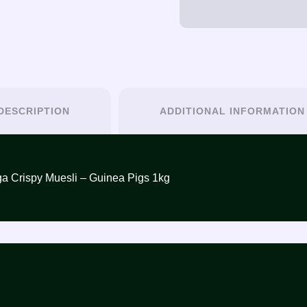
DESCRIPTION
ADDITIONAL INFORMATION
فيرسل لاقا مي – Versele Laga Crispy Muesli – Guinea Pigs 1kg