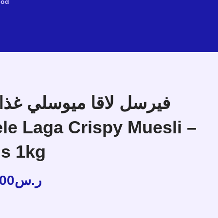
ood
فيرسل لاقا ميوسلي غذاء
gs 1kg
.00
ر.س