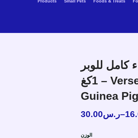
Products
Small Pets
Foods & Treats
F
 كامل للوبر
1كغ – Versele Laga Crispy Muesli –
Guinea Pi
30.00
ر.س
–
16
الوزن