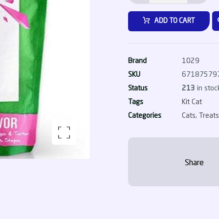
ADD TO CART
Brand
1029
SKU
67187579
Status
213
in stoc
Tags
Kit Cat
Categories
Cats
,
Treat
nlarge the image