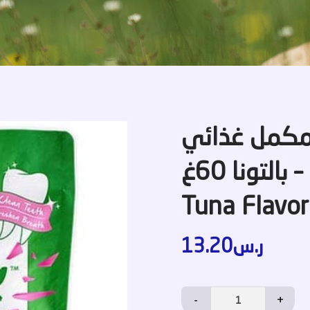
مكمل غذائي
بالتونا 60غ – Kit Cat Breath Bites Mint
Tuna Flavo
13.20
ر.س
-
+