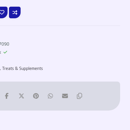
7090
k
s
,
Treats & Supplements