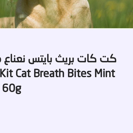
كت كات بريث بايتس نعناع 
r 60g