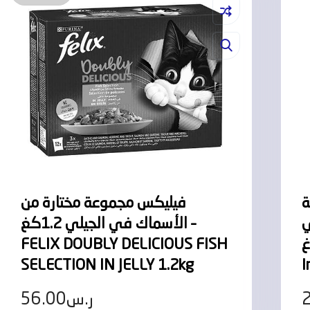
ة
فيليكس مجموعة مختارة من
ي
الأسماك في الجيلي 1.2كغ –
FELIX DOUBLY DELICIOUS FISH
85غ – Tiki Cat Stix With Salmon
SELECTION IN JELLY 1.2kg
I
56.00
ر.س