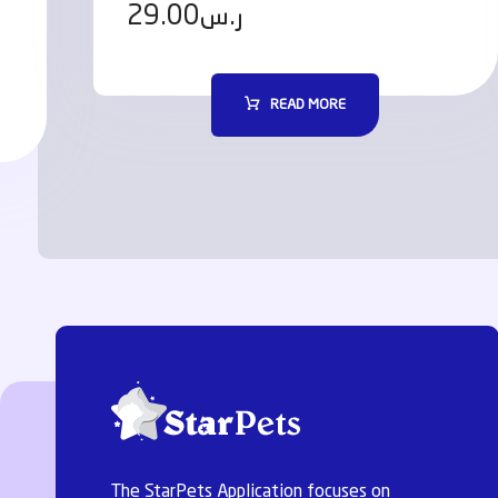
29.00
ر.س
READ MORE
The StarPets Application focuses on