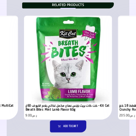
RELATED PRODUCTS
جوسي كات كرانشي بولتري بالدواجن للقطط 18 كغ – JosiCat
كت كات بريث بايتس نعناع مكمل غذائي بلحم الخروف 60غ – Kit Cat
Breath Bites Mint Lamb Flavor 60g
Crunchy Pou
9.00
ر.س
205.00
ر.س
ADD TO CART