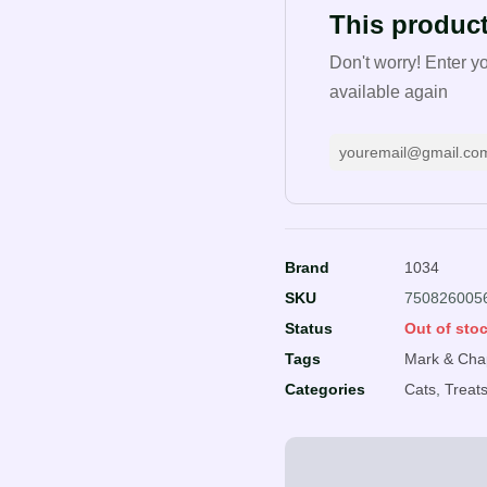
This product
Don't worry! Enter y
available again
Brand
1034
SKU
750826005
Status
Out of sto
Tags
Mark & Cha
Categories
Cats
,
Treat