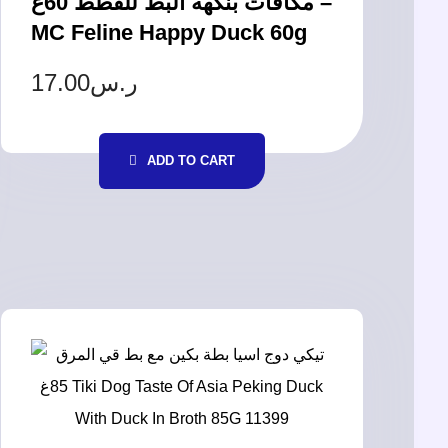
مكافآت بنكهة البط للقطط 60غ –
MC Feline Happy Duck 60g
17.00
ر.س
ADD TO CART