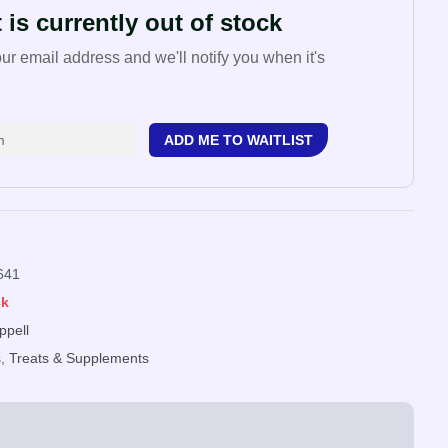
 is currently out of stock
our email address and we'll notify you when it's
ADD ME TO WAITLIST
641
ck
ppell
s
,
Treats & Supplements