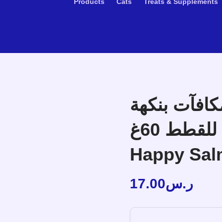
Products
Cats
Treats & Supplements
كافآت بنكهة
السالمون للقطط 60غ – MC Feline
Happy Sal
17.00
ر.س