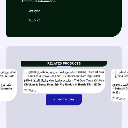
Additional information
Weight
0.15 kg
RELATED PRODUCTS
تيكي دوج اسيا دجاج وبازيلا بالمرق 4×85غ – Tiki Dog Taste Of Asia
Chicken & Snow Peas Stir Fry Recipe In Broth 85g -11350
شيزير معلبات متعددة للكلاب باللحم البقري والدجاج في الجيلي 4×85غ
تيكي دوج 
– Schesir D
37.00
ر.س
4x85g
26.00
ر.س
ADD TO CART