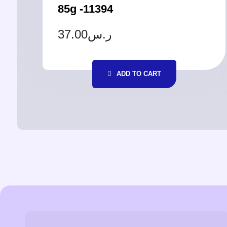
85g -11394
37.00
ر.س
ADD TO CART