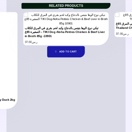
RELATED PRODUCTS
تيكي دوج تايلاند دجاج كاري في المرق 85غ – Tiki Dog Taste of
Thailand Ch
تيكي دوج الوها بتيتس بالدجاج وكبد لحم بقري في المرق للكلاب
الصغيرة 85غ – TIKI Dog Aloha Petites Chicken & Beef Liver
37.00
ر.س
in Broth 85g -10901
37.00
ر.س
ADD TO CART
plaws Dog Dry Duck 2kg