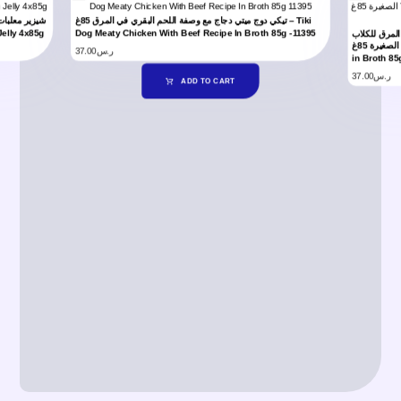
تيكي دوج ميتي دجاج مع وصفة اللحم البقري في المرق 85غ – Tiki
Jelly 4x85g
Dog Meaty Chicken With Beef Recipe In Broth 85g -11395
المرق للكلاب
الصغيرة 85غ – TIKI Dog Aloha Petites Chicken & Beef Liver
37.00
ر.س
in Broth 85
37.00
ر.س
ADD TO CART