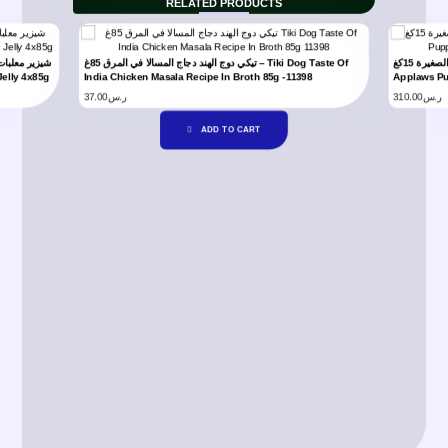
RELATED PRODUCTS
أبلاوز طعام جاف بالدجاج للجراء المتوسطة والصغيرة 15كغ –
تيكي دوج الهند دجاج المسالا في المرق 85غ – Tiki Dog Taste Of
Jelly 4x85g
India Chicken Masala Recipe In Broth 85g -11398
Applaws Pu
37.00
ر.س
310.00
ر.س
ADD TO CART