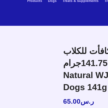
Products
Dogs
Treats & Supplements
Tr
افأت للكلاب
بالسالمون 141.75جرام –Wildly
Natural WJ
Dogs 141g
65.00
ر.س