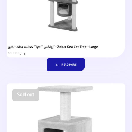
زولكس “”كيا”” خداشة قطط – كبير” – Zolux Kea Cat Tree – Large
550.00
ر.س
READ MORE
Sold out