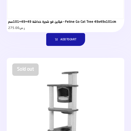
فيلاين قو شجرة خداشة 49×49×101سم – Feline Go Cat Tree 49x49x101cm
275.00
ر.س
ADD TO CART
Sold out