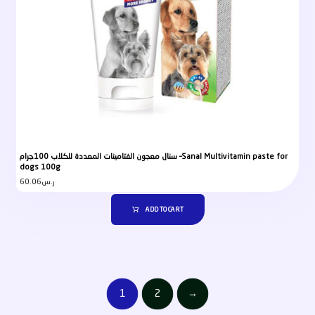
سنال معجون الفتامينات المعددة للكلاب 100جرام –Sanal Multivitamin paste for
dogs 100g
60.06
ر.س
ADD TO CART
1
2
→