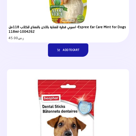
اسبري قطرة للعناية بالاذن بالنعناع للكلاب 118مل –Espree Ear Care Mint for Dogs
118ml-1004262
45.00
ر.س
ADD TO CART