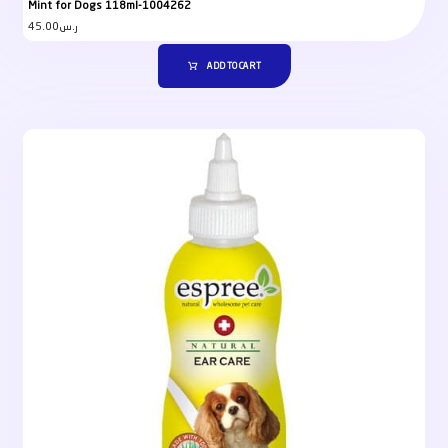
Mint for Dogs 118ml-1004262
45.00
ر.س
ADD TO CART