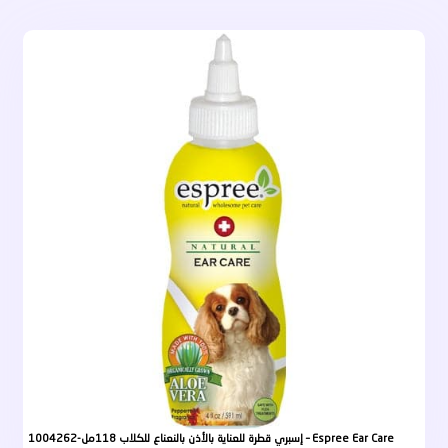
إسبري قطرة للعناية بالأذن بالنعناع للكلاب 118مل-1004262 – Espree Ear Care