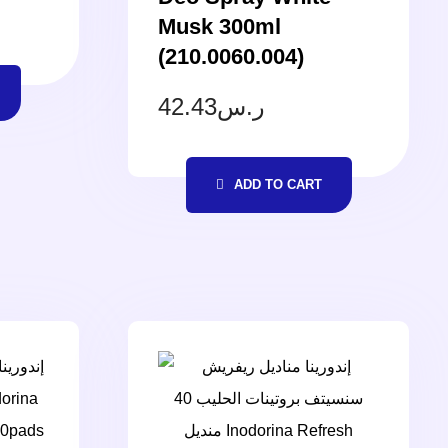
Musk 300ml
(210.0060.004)
42.43
ر.س
ADD TO CART