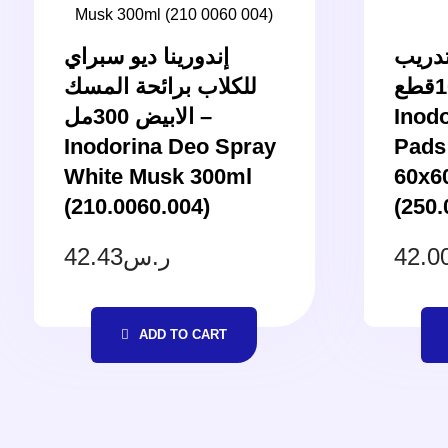
تدريب
إندورينا ديو سبراي
60سم- 10قطع –
للكلاب برائحة المسك
الابيض 300مل –
Inodo
Inodorina Deo Spray
Pads
White Musk 300ml
60x6
(210.0060.004)
(250.
42.43
ر.س
42.0
ADD TO CART