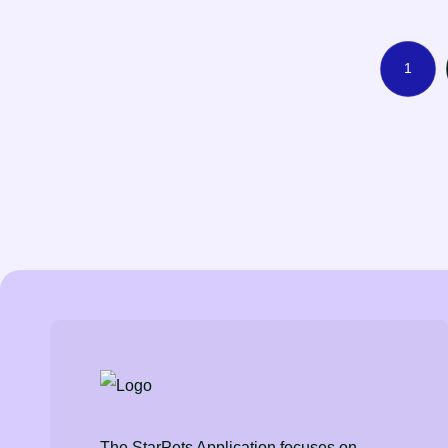
1
The StarPets Application focuses on