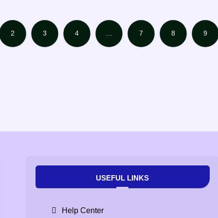
2
3
4
…
7
8
9
USEFUL LINKS
Help Center