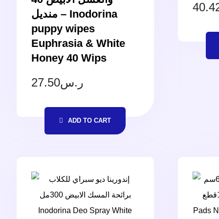
40.4
منديل – Inodorina
puppy wipes
Euphrasia & White
Honey 40 Wips
27.50
ر.س
ADD TO CART