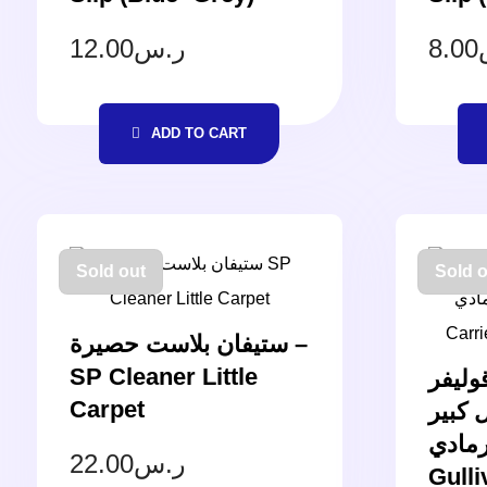
12.00
ر.س
8.00
ADD TO CART
Sold out
Sold o
ستيفان بلاست حصيرة –
SP Cleaner Little
وليفر
Carpet
7 كبير
رمادي – SP Carrie
22.00
ر.س
Gulli