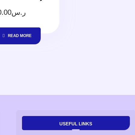
0.00
ر.س
READ MORE
USEFUL LINKS