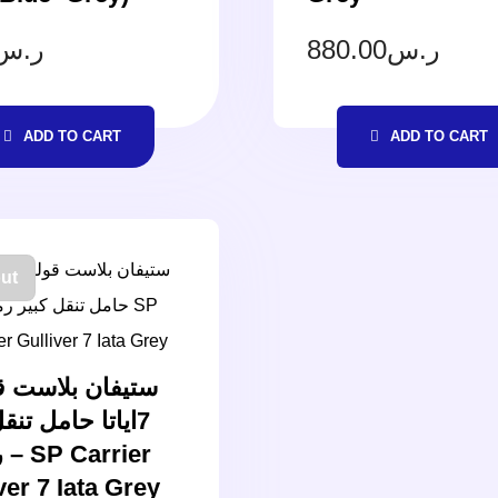
ر.س
880.00
ر.س
ADD TO CART
ADD TO CART
ut
ستيفان بلاست ق
اياتا حامل تنقل
r
ver 7 Iata Grey