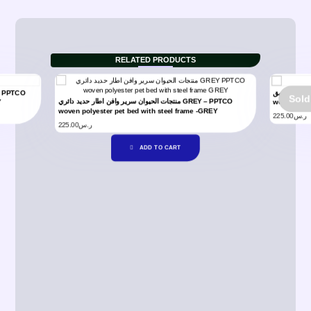
RELATED PRODUCTS
ي, رمادي غامق
Sold
منتجات الحيوان سرير وافن اطار حديد دائري GREY – PPTCO
Y
woven Cot
woven polyester pet bed with steel frame -GREY
225.00
ر.س
225.00
ر.س
ADD TO CART