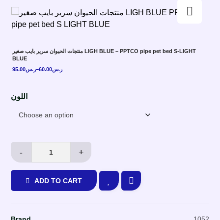
Enlarge the image
منتجات الحيوان سرير بايب صغير LIGH BLUE – PPTCO pipe pet bed S-LIGHT
BLUE
95.00
ر.س
–
60.00
ر.س
اللون
-
+
ADD TO CART
Brand
1052